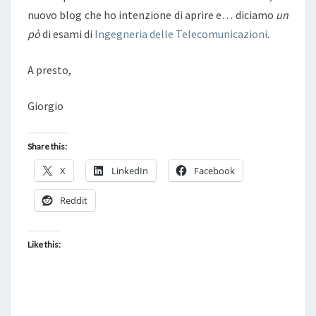
nuovo blog che ho intenzione di aprire e… diciamo
un
pò
di esami di
Ingegneria delle Telecomunicazioni
.
A presto,
Giorgio
Share this:
X
LinkedIn
Facebook
Reddit
Like this: