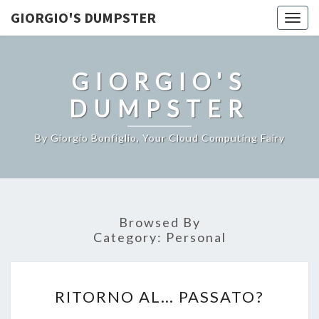
GIORGIO'S DUMPSTER
Togg
navig
GIORGIO'S
DUMPSTER
By Giorgio Bonfiglio, Your Cloud Computing Fairy
Browsed By
Category:
Personal
RITORNO
RITORNO AL… PASSATO?
AL…