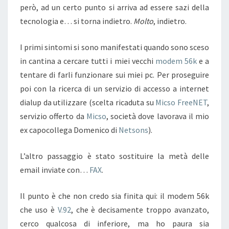
però, ad un certo punto si arriva ad essere sazi della
tecnologia e… si torna indietro.
Molto
, indietro.
I primi sintomi si sono manifestati quando sono sceso
in cantina a cercare tutti i miei vecchi
modem 56k
e a
tentare di farli funzionare sui miei pc. Per proseguire
poi con la ricerca di un servizio di accesso a internet
dialup da utilizzare (scelta ricaduta su
Micso FreeNET
,
servizio offerto da
Micso
, società dove lavorava il mio
ex capocollega Domenico di
Netsons
).
L’altro passaggio è stato sostituire la metà delle
email inviate con…
FAX
.
Il punto è che non credo sia finita qui: il modem 56k
che uso è
V.92
, che è decisamente troppo avanzato,
cerco qualcosa di inferiore, ma ho paura sia