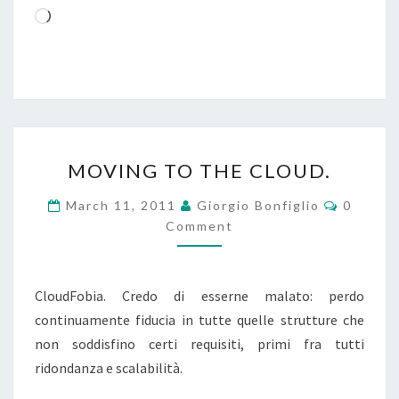
Loading…
MOVING
MOVING TO THE CLOUD.
TO
THE
Commen
March 11, 2011
Giorgio Bonfiglio
0
CLOUD.
Comment
CloudFobia. Credo di esserne malato: perdo
continuamente fiducia in tutte quelle strutture che
non soddisfino certi requisiti, primi fra tutti
ridondanza e scalabilità.