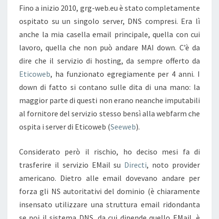
Fino a inizio 2010, grg-web.eu è stato completamente
ospitato su un singolo server, DNS compresi. Era lì
anche la mia casella email principale, quella con cui
lavoro, quella che non può andare MAI down. C’è da
dire che il servizio di hosting, da sempre offerto da
Eticoweb
, ha funzionato egregiamente per 4 anni. I
down di fatto si contano sulle dita di una mano: la
maggior parte di questi non erano neanche imputabili
al fornitore del servizio stesso bensì alla webfarm che
ospita i server di Eticoweb (
Seeweb
).
Considerato però il rischio, ho deciso mesi fa di
trasferire il servizio EMail su
Directi
, noto provider
americano. Dietro alle email dovevano andare per
forza gli NS autoritativi del dominio (è chiaramente
insensato utilizzare una struttura email ridondanta
se poi il sistema DNS, da cui dipende quello EMail, è