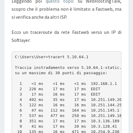
Leggendo poi
questo topic
su WebHostingTalk,
scopro che il problema non è limitato a Fastweb, ma
si verifica anche da altri ISP.
Ecco un traceroute da rete Fastweb verso un IP di
Softlayer:
C:\Users\User>tracert 5.10.64.1

Traccia instradamento verso 5.10.64.1-static.rever
su un massimo di 30 punti di passaggio:

  1    <1 ms    <1 ms    <1 ms  192.168.1.1

  2   226 ms    17 ms    17 ms  EDIT

  3    17 ms    16 ms    17 ms  EDIT

  4   492 ms    35 ms    17 ms  10.251.149.201

  5   122 ms    16 ms    16 ms  10.251.144.25

  6    47 ms   112 ms   164 ms  10.251.145.1

  7   537 ms   477 ms   250 ms  10.251.149.186

  8   351 ms    17 ms    17 ms  10.3.136.189

  9    41 ms    17 ms    20 ms  10.3.128.41

 10   135 ms    16 ms   471 ms  10.254.9.230
