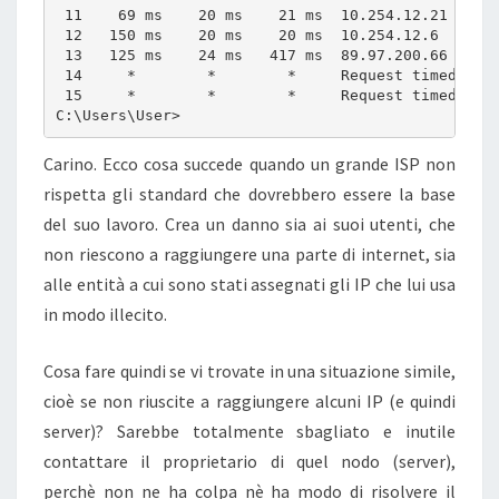
 11    69 ms    20 ms    21 ms  10.254.12.21

 12   150 ms    20 ms    20 ms  10.254.12.6

 13   125 ms    24 ms   417 ms  89.97.200.66

 14     *        *        *     Request timed out.
 15     *        *        *     Request timed out.
C:\Users\User>
Carino. Ecco cosa succede quando un grande ISP non
rispetta gli standard che dovrebbero essere la base
del suo lavoro. Crea un danno sia ai suoi utenti, che
non riescono a raggiungere una parte di internet, sia
alle entità a cui sono stati assegnati gli IP che lui usa
in modo illecito.
Cosa fare quindi se vi trovate in una situazione simile,
cioè se non riuscite a raggiungere alcuni IP (e quindi
server)? Sarebbe totalmente sbagliato e inutile
contattare il proprietario di quel nodo (server),
perchè non ne ha colpa nè ha modo di risolvere il