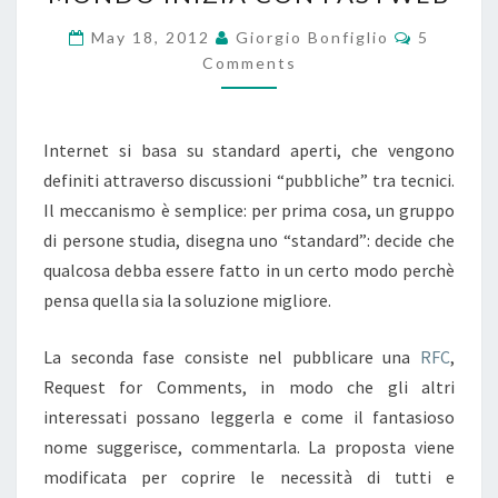
LA
FINE
Comment
May 18, 2012
Giorgio Bonfiglio
5
DEL
Comments
MONDO
INIZIA
Internet si basa su standard aperti, che vengono
CON
definiti attraverso discussioni “pubbliche” tra tecnici.
FASTWEB
Il meccanismo è semplice: per prima cosa, un gruppo
di persone studia, disegna uno “standard”: decide che
qualcosa debba essere fatto in un certo modo perchè
pensa quella sia la soluzione migliore.
La seconda fase consiste nel pubblicare una
RFC
,
Request for Comments, in modo che gli altri
interessati possano leggerla e come il fantasioso
nome suggerisce, commentarla. La proposta viene
modificata per coprire le necessità di tutti e