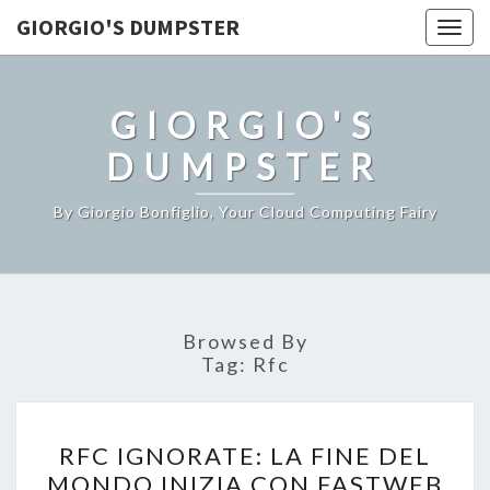
GIORGIO'S DUMPSTER
Togg
navig
GIORGIO'S
DUMPSTER
By Giorgio Bonfiglio, Your Cloud Computing Fairy
Browsed By
Tag:
Rfc
RFC
RFC IGNORATE: LA FINE DEL
IGNORATE:
MONDO INIZIA CON FASTWEB