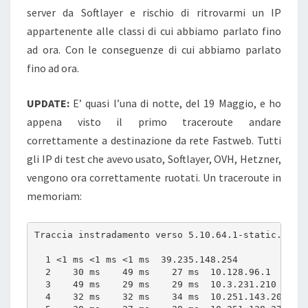
server da Softlayer e rischio di ritrovarmi un IP
appartenente alle classi di cui abbiamo parlato fino
ad ora. Con le conseguenze di cui abbiamo parlato
fino ad ora.
UPDATE:
E’ quasi l’una di notte, del 19 Maggio, e ho
appena visto il primo traceroute andare
correttamente a destinazione da rete Fastweb. Tutti
gli IP di test che avevo usato, Softlayer, OVH, Hetzner,
vengono ora correttamente ruotati. Un traceroute in
memoriam:
Traccia instradamento verso 5.10.64.1-static.rever
  1 <1 ms <1 ms <1 ms  39.235.148.254 

  2    30 ms    49 ms    27 ms  10.128.96.1 

  3    49 ms    29 ms    29 ms  10.3.231.210 

  4    32 ms    32 ms    34 ms  10.251.143.209 
