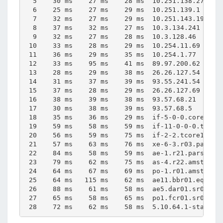
  5    30 ms    27 ms    28 ms  10.251.138.27 

  6    25 ms    27 ms    29 ms  10.251.139.1 

  7    32 ms    27 ms    29 ms  10.251.143.194 

  8    37 ms    32 ms    27 ms  10.3.134.241 

  9    32 ms    27 ms    28 ms  10.3.128.46 

 10    33 ms    28 ms    29 ms  10.254.11.69 

 11    36 ms    29 ms    35 ms  10.254.1.77 

 12    33 ms    95 ms    41 ms  89.97.200.62 

 13    28 ms    29 ms    38 ms  26.26.127.54 

 14    31 ms    37 ms    39 ms  93.55.241.54 

 15    37 ms    28 ms    29 ms  26.26.127.69 

 16    38 ms    39 ms    38 ms  93.57.68.21 

 17    30 ms    38 ms    39 ms  93.57.68.5 

 18    35 ms    36 ms    29 ms  if-5-0-0.core1.RCT
 19    59 ms    58 ms    59 ms  if-11-0-0-0.tcore1
 20    56 ms    59 ms    75 ms  if-2-2.tcore1.PVU-
 21    57 ms    63 ms    76 ms  xe-6-3.r03.parsfr0
 22    84 ms    58 ms    59 ms  ae-1.r21.parsfr01.
 23    79 ms    62 ms    75 ms  as-4.r22.amstnl02.
 24    64 ms    67 ms    69 ms  po-1.r01.amstnl02.
 25    64 ms   115 ms    62 ms  ae11.bbr01.eq01.am
 26    88 ms    61 ms    58 ms  ae5.dar01.sr01.ams
 27    65 ms    58 ms    65 ms  po1.fcr01.sr01.ams
 28    72 ms    62 ms    58 ms  5.10.64.1-static.