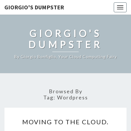
GIORGIO'S DUMPSTER
Togg
navig
GIORGIO'S
DUMPSTER
By Giorgio Bonfiglio, Your Cloud Computing Fairy
Browsed By
Tag:
Wordpress
MOVING
MOVING TO THE CLOUD.
TO