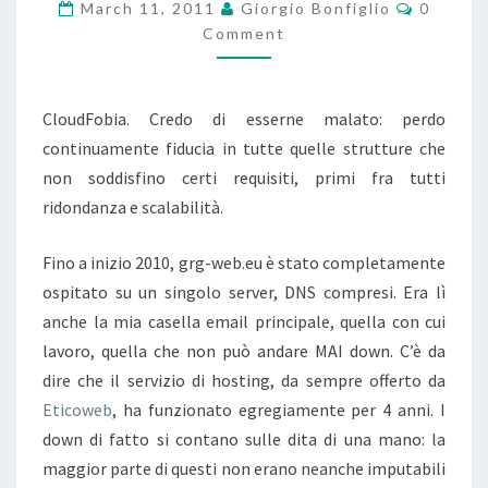
THE
Commen
March 11, 2011
Giorgio Bonfiglio
0
CLOUD.
Comment
CloudFobia. Credo di esserne malato: perdo
continuamente fiducia in tutte quelle strutture che
non soddisfino certi requisiti, primi fra tutti
ridondanza e scalabilità.
Fino a inizio 2010, grg-web.eu è stato completamente
ospitato su un singolo server, DNS compresi. Era lì
anche la mia casella email principale, quella con cui
lavoro, quella che non può andare MAI down. C’è da
dire che il servizio di hosting, da sempre offerto da
Eticoweb
, ha funzionato egregiamente per 4 anni. I
down di fatto si contano sulle dita di una mano: la
maggior parte di questi non erano neanche imputabili