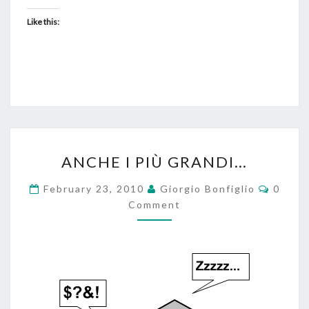
Like this:
ANCHE
ANCHE I PIÙ GRANDI…
I
PIÙ
Comme
February 23, 2010
Giorgio Bonfiglio
0
GRANDI…
Comment